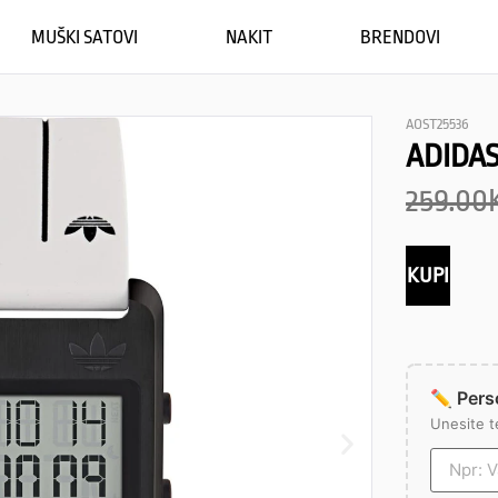
MUŠKI SATOVI
NAKIT
BRENDOVI
AOST25536
ADIDAS
259.00
KUPI
✏️ Perso
Unesite t