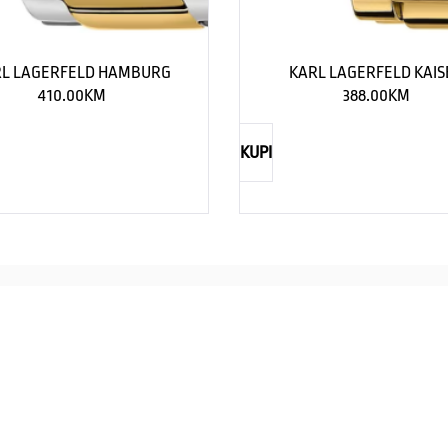
L LAGERFELD HAMBURG
KARL LAGERFELD KAIS
410.00
KM
388.00
KM
KUPI
NAUTICA
Explorations have no limits
I