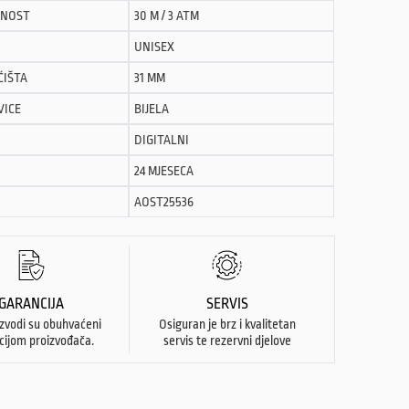
NOST
30 M / 3 ATM
UNISEX
ĆIŠTA
31 MM
VICE
BIJELA
DIGITALNI
24 MJESECA
AOST25536
GARANCIJA
SERVIS
izvodi su obuhvaćeni
Osiguran je brz i kvalitetan
cijom proizvođača.
servis te rezervni djelove