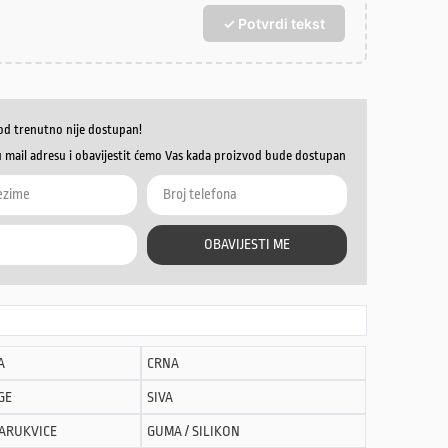
✓ Potvrdi tekst
od trenutno nije dostupan!
u mail adresu i obavijestit ćemo Vas kada proizvod bude dostupan
OBAVIJESTI ME
A
CRNA
GE
SIVA
NARUKVICE
GUMA / SILIKON