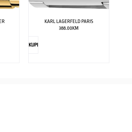
ER
KARL LAGERFELD PARIS
388.00
KM
KUPI
TIMEX
CASIO
straži eleganciju za njega
Savršenst