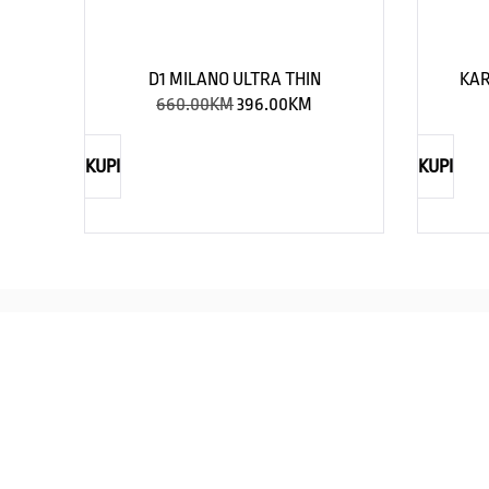
D1 MILANO ULTRA THIN
KAR
660.00
KM
396.00
KM
KUPI
KUPI
REBECCA
Savršen nakit za svaku ženu