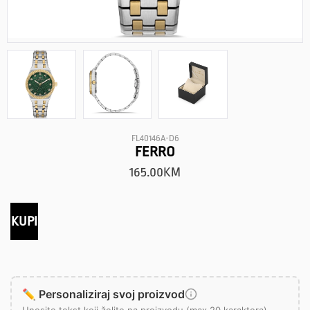
FL40146A-D6
FERRO
165.00
KM
KUPI
✏️ Personaliziraj svoj proizvod