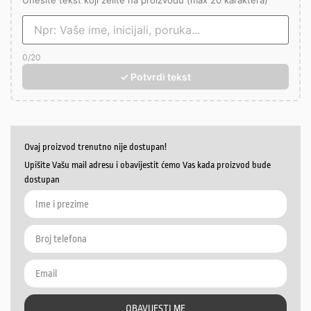
Unesite tekst koji želite na proizvodu (max 20 karaktera)
0
/20
✓ Potvrdi tekst
Ovaj proizvod trenutno nije dostupan!
Upišite Vašu mail adresu i obavijestit ćemo Vas kada proizvod bude
dostupan
OBAVIJESTI ME