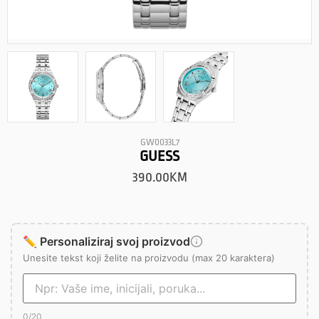
GW0033L7
GUESS
390.00
KM
✏️ Personaliziraj svoj proizvod
Unesite tekst koji želite na proizvodu (max 20 karaktera)
0
/20