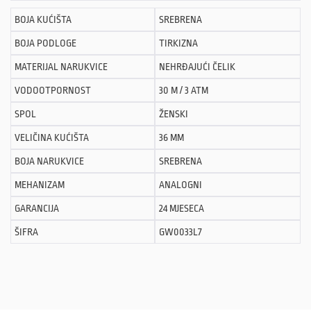
BOJA KUĆIŠTA
SREBRENA
BOJA PODLOGE
TIRKIZNA
MATERIJAL NARUKVICE
NEHRĐAJUĆI ČELIK
VODOOTPORNOST
30 M / 3 ATM
SPOL
ŽENSKI
VELIČINA KUĆIŠTA
36 MM
BOJA NARUKVICE
SREBRENA
MEHANIZAM
ANALOGNI
GARANCIJA
24 MJESECA
ŠIFRA
GW0033L7