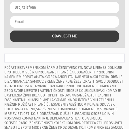
OBAVIJESTI ME
POČAST BEZVREMENSKOM ŠARMU ŽENSTVENOSTI. NOVA LINIJA SE ODLIKUJE
UPOTREBOM VEĆ NAJPRODAVANIJIH LANČIĆA OBOGAĆENIH PRIRODNIM
KAMENJEM POPUT AHATA,KVARCA,ANGELITA I KARNEOLA.KOLEKCIJA ‘
DIVA
‘ JE
DIZAJNIRANA ZA SAMOUVJERENE ŽENE KOJE ŽELE IZRAZITI SVOJU OSOBNOST
KROZ JEDINSTVEN I IZVANREDAN NAKIT.PRIRODNO KAMENJE,ODABRANO
ZBOG SVOJE LJEPOTE I AUTENTIČNOSTI, SRCE JE KOLEKCIJE.SVAKI KOMAD JE
EKSPLOZIJA ŽIVIH BOJA,OD TOPLIH TONOVA NARANDŽASTE,HLADNIH I
FASCINANTNIH NIJANSI PLAVE I AKVAMARINA,DO INTENZIVNIH ZELENIH I
NJEŽNIH RUŽIČASTIH.LANČIĆI, IZRAĐENI S VJEŠTINOM KOJA JE ODUVIJEK
ODLIKOVALA BREND,SAVRŠENO SE KOMBINIRAJU S KAMENJEM,STVARAJUĆI
IGRE SVJETLOSTI KOJE ODRAŽAVAJU DUŠU I ELEGANCIJU OSOBE KOJA IH
NOSI.SVAKI KOMAD NAKITA JE DEKLARACIJA STILA I ODA SMJELOJ I
SOFISTICIRANOJ ŽENSTVENOSTI.KOLEKCIJOM DIVA REBECCA ŽELI PROSLAVITI
SNAGU I LJEPOTU MODERNE ŽENE KROZ DIZAJN KOJI KOMBINIRA ELEGANCIJU