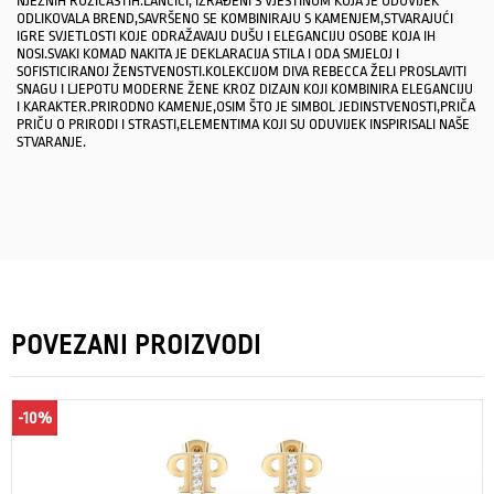
NJEŽNIH RUŽIČASTIH.LANČIĆI, IZRAĐENI S VJEŠTINOM KOJA JE ODUVIJEK
ODLIKOVALA BREND,SAVRŠENO SE KOMBINIRAJU S KAMENJEM,STVARAJUĆI
IGRE SVJETLOSTI KOJE ODRAŽAVAJU DUŠU I ELEGANCIJU OSOBE KOJA IH
NOSI.SVAKI KOMAD NAKITA JE DEKLARACIJA STILA I ODA SMJELOJ I
SOFISTICIRANOJ ŽENSTVENOSTI.KOLEKCIJOM DIVA REBECCA ŽELI PROSLAVITI
SNAGU I LJEPOTU MODERNE ŽENE KROZ DIZAJN KOJI KOMBINIRA ELEGANCIJU
I KARAKTER.PRIRODNO KAMENJE,OSIM ŠTO JE SIMBOL JEDINSTVENOSTI,PRIČA
PRIČU O PRIRODI I STRASTI,ELEMENTIMA KOJI SU ODUVIJEK INSPIRISALI NAŠE
STVARANJE.
POVEZANI PROIZVODI
-10%