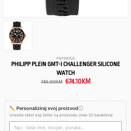
PWYBA0523
PHILIPP PLEIN GMT-I CHALLENGER SILICONE
WATCH
674.10
KM
749.00
KM
✏️ Personaliziraj svoj proizvod
Unesite tekst koji želite na proizvodu (max 20 karaktera)