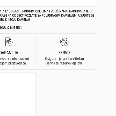
TAIL“ DOLAZI U MNOGIM OBLICIMA I VELIČINAMA. NARUKVICA JE U
ZRAĐENA OD 24KT POZLATE SA POLUDRAGIM KAMENJEM. USUDITE SE
OBLIK I BOJU KAMENA!
OJU 12 MJESECI.
GARANCIJA
SERVIS
izvodi su obuhvaćeni
Osiguran je brz i kvalitetan
cijom proizvođača.
servis te rezervni djelove