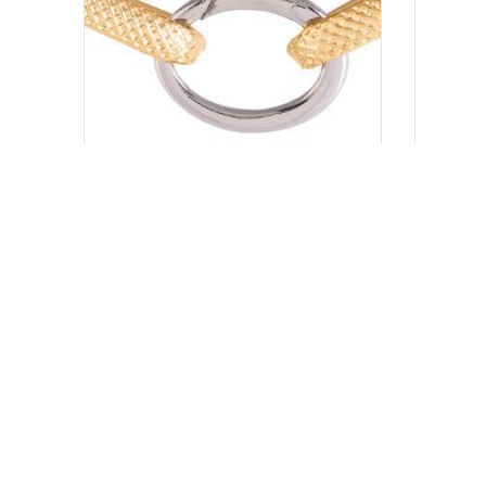
OGRLICA DIVA
184.00
KM
128.80
KM