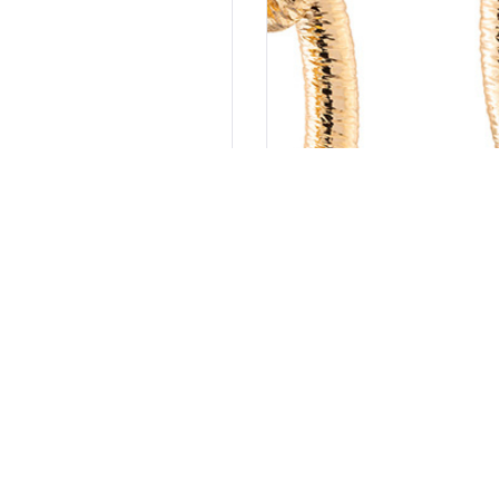
OGRLICA DIVA
REBECCA NAUŠNICE
164.00
KM
114.80
KM
115.00
KM
80.50
KM