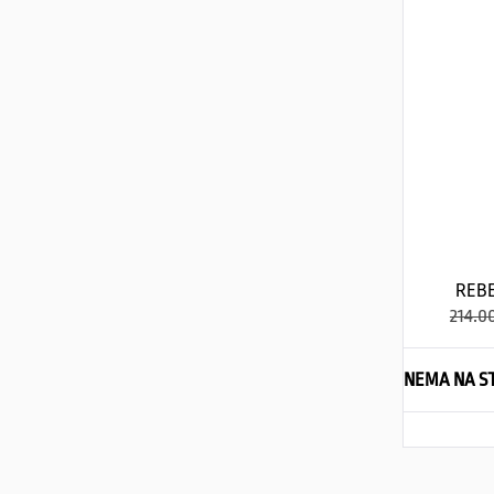
REB
214.0
NEMA NA S