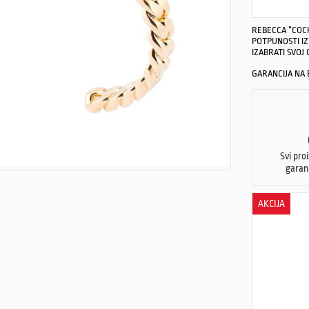
REBECCA “COCK
POTPUNOSTI I
IZABRATI SVOJ 
GARANCIJA NA B
Svi pro
garan
AKCIJA