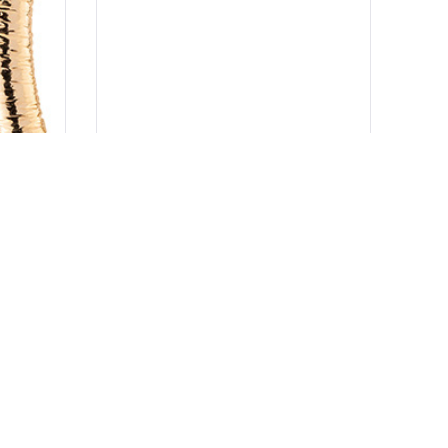
OGRLICA DIVA
164.00
KM
114.80
KM