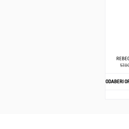
REBEC
57.0
ODABERI OP