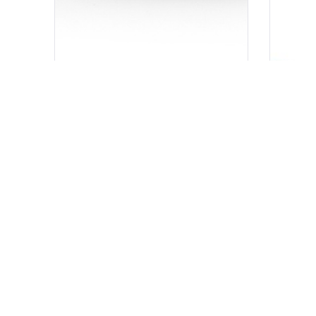
PHILIPP PLEIN NARUKVICA
240.00
KM
KUPI
KUPI