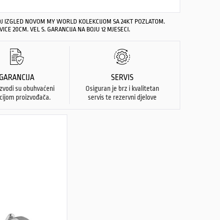
OJ IZGLED NOVOM MY WORLD KOLEKCIJOM SA 24KT POZLATOM.
CE 20CM. VEL S. GARANCIJA NA BOJU 12 MJESECI.
GARANCIJA
SERVIS
izvodi su obuhvaćeni
Osiguran je brz i kvalitetan
cijom proizvođača.
servis te rezervni djelove