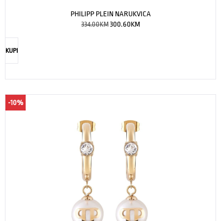
PHILIPP PLEIN NARUKVICA
334.00
KM
300.60
KM
KUPI
-10%