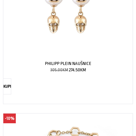
PHILIPP PLEIN NAUŠNICE
305.00
KM
274.50
KM
KUPI
-10%