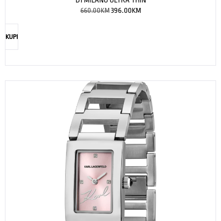
D1 MILANO ULTRA THIN
660.00
KM
396.00
KM
KUPI