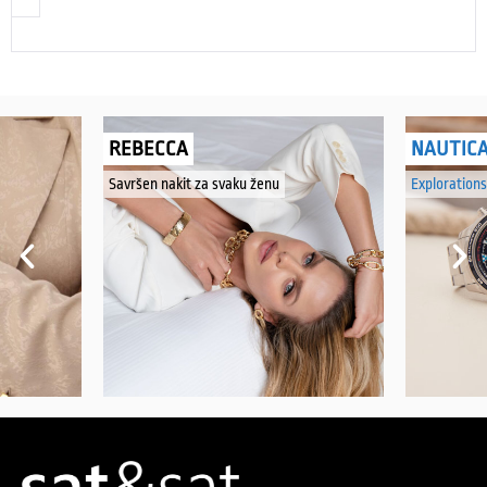
REBECCA
NAUTIC
Savršen nakit za svaku ženu
Explorations